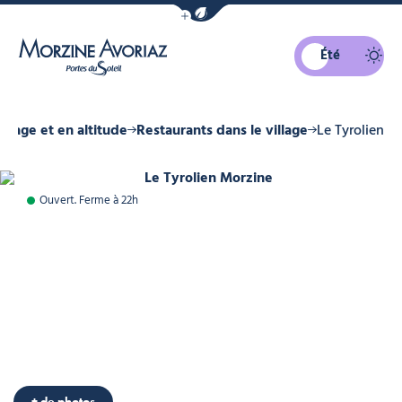
Afficher la barre de navigation du mo
Été
Morzine Avoriaz
illage et en altitude
Restaurants dans le village
Le Tyrolien
Le Tyrolien Morzine, © Le Tyrolien
Ouvert. Ferme à 22h
+ de photos