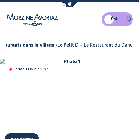
Afficher la barre de navigation du mo
Été
Morzine Avoriaz
staurants dans le village
Le Petit D – Le Restaurant du Dahu
Photo 1
Fermé. Ouvre à 19h15
+ de photos