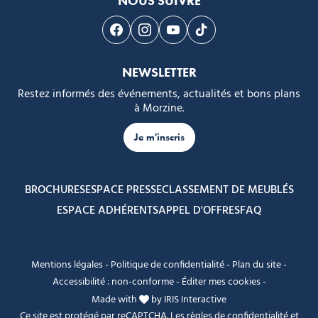
NOUS SUIVRE
Suivez-nous sur Facebook
Suivez-nous sur Instagram
Suivez-nous sur Youtube
Suivez-nous sur Tikto
NEWSLETTER
Restez informés des événements, actualités et bons plans
à Morzine.
Je m'inscris
BROCHURES
ESPACE PRESSE
CLASSEMENT DE MEUBLÉS
ESPACE ADHÉRENTS
APPEL D'OFFRES
FAQ
Mentions légales
-
Politique de confidentialité
-
Plan du site
-
Accessibilité : non-conforme
-
Éditer mes cookies
-
Made with
by
IRIS Interactive
Ce site est protégé par reCAPTCHA. Les
règles de confidentialité
et