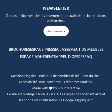
NEWSLETTER
Restez informés des événements, actualités et bons plans
à Morzine.
Je m'inscris
BROCHURES
ESPACE PRESSE
CLASSEMENT DE MEUBLÉS
ESPACE ADHÉRENTS
APPEL D'OFFRES
FAQ
Mentions légales
-
Politique de confidentialité
-
Plan du site
-
Accessibilité : non-conforme
-
Éditer mes cookies
-
Made with
by
IRIS Interactive
Ce site est protégé par reCAPTCHA. Les
règles de confidentialité
et
les
conditions d'utilisation
de Google s'appliquent.