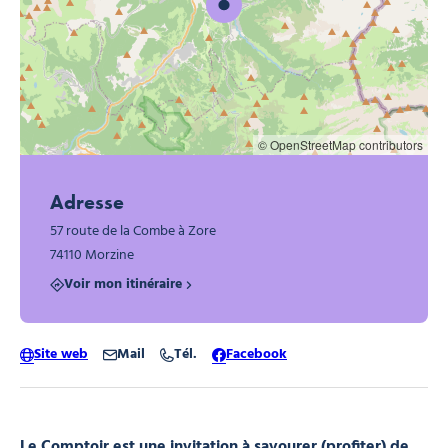
© OpenStreetMap contributors
Adresse
57 route de la Combe à Zore
74110 Morzine
Voir mon itinéraire
Site web
Mail
Tél.
Facebook
Le Comptoir est une invitation à savourer (profiter) de