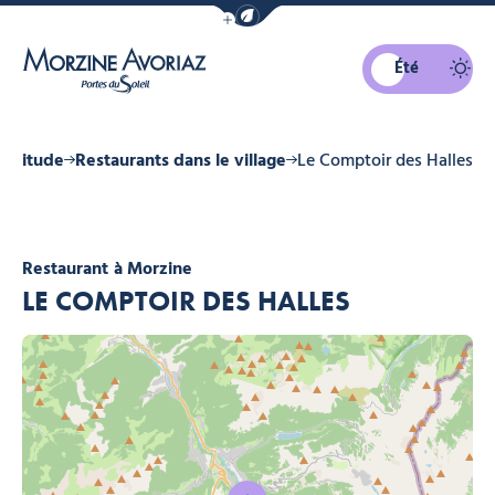
Afficher la barre de navigation du mo
Été
Morzine Avoriaz
 altitude
Restaurants dans le village
Le Comptoir des Halles
Restaurant
à Morzine
LE COMPTOIR DES HALLES