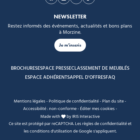
Suivez-nous sur Facebook
Suivez-nous sur Instagram
Suivez-nous sur Youtube
Suivez-nous sur Tikto
NEWSLETTER
Restez informés des événements, actualités et bons plans
à Morzine.
Je m'inscris
BROCHURES
ESPACE PRESSE
CLASSEMENT DE MEUBLÉS
ESPACE ADHÉRENTS
APPEL D'OFFRES
FAQ
Mentions légales
-
Politique de confidentialité
-
Plan du site
-
Accessibilité : non-conforme
-
Éditer mes cookies
-
Made with
by
IRIS Interactive
Ce site est protégé par reCAPTCHA. Les
règles de confidentialité
et
les
conditions d'utilisation
de Google s'appliquent.