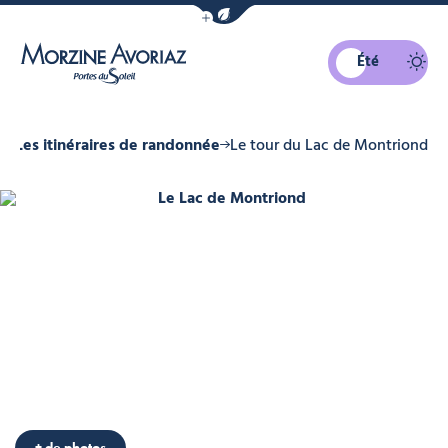
Afficher la barre de navigation du mo
Été
Morzine Avoriaz
e
Les itinéraires de randonnée
Le tour du Lac de Montriond
Le Lac de Montriond, © Yvan Tisse
+ de photos