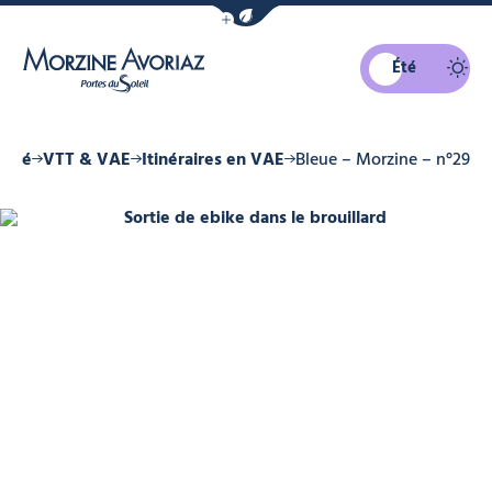
Afficher la barre de navigation du mo
Été
Morzine Avoriaz
 été
VTT & VAE
Itinéraires en VAE
Bleue – Morzine – n°29
Sortie de ebike dans le brouillard,