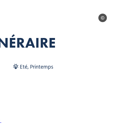
Keno Derleyn – 
TINÉRAIRE
Eté, Printemps