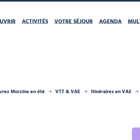
UVRIR
ACTIVITÉS
VOTRE SÉJOUR
AGENDA
MULT
rez Morzine en été
VTT & VAE
Itinéraires en VAE