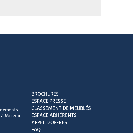
acebook
ur Instagram
ous sur Youtube
vez-nous sur Tiktok
BROCHURES
ESPACE PRESSE
CLASSEMENT DE MEUBLÉS
énements,
ESPACE ADHÉRENTS
 à Morzine.
APPEL D'OFFRES
FAQ