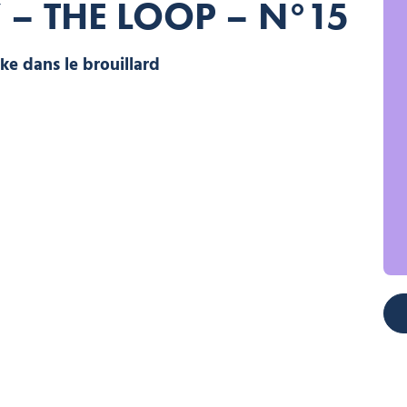
 – THE LOOP – N°15
Sortie de ebike dans le brouillard, © Keno Derleyn – Avoriaz