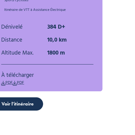
Sports cyclistes
Itinéraire de VTT à Assistance Électrique
Dénivelé
384 D+
Distance
10,0 km
Altitude Max.
1800 m
À télécharger
PDF
PDF
Voir l'itinéraire