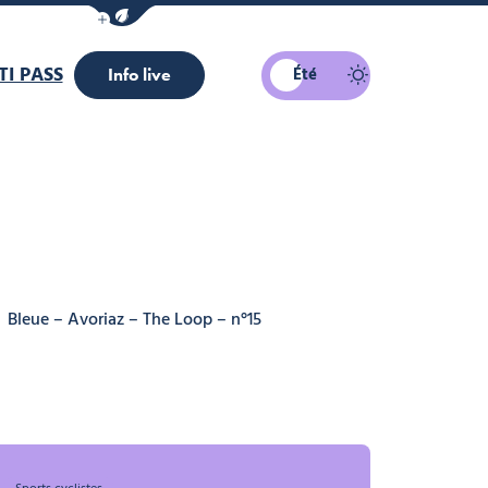
Afficher la barre de navigation du mode éco
I PASS
Été
Info live
Bleue – Avoriaz – The Loop – n°15