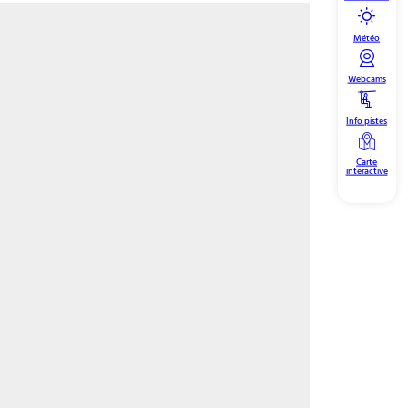
Météo
Webcams
Info pistes
Carte
interactive