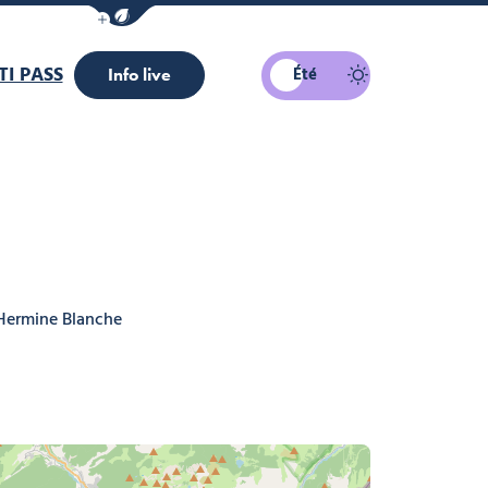
Afficher la barre de navigation du mode éco
I PASS
Été
Info live
Hermine Blanche