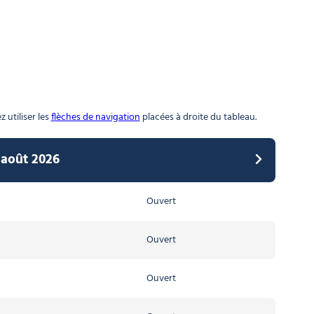
 utiliser les
flèches de navigation
placées à droite du tableau.
 août 2026
026 au 11 avril 2027
Ouvert
Ouvert
Ouvert
Ouvert
Ouvert
Ouvert