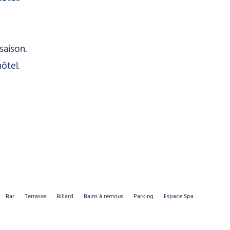
saison.
ôtel.
Bar
Terrasse
Billard
Bains à remous
Parking
Espace Spa