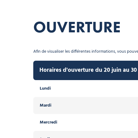
OUVERTURE
Afin de visualiser les différentes informations, vous pouvez
Horaires d'ouverture du 20 juin au 30
Horaires d'ouverture du 19 décembre 2
Lundi
Lundi
Mardi
Mardi
Mercredi
Mercredi