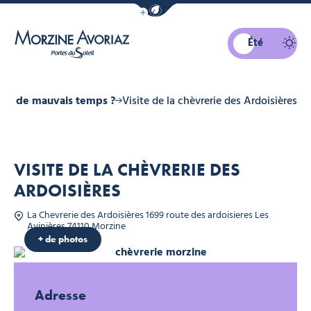
Afficher la barre de navigation du mo
Été
Morzine Avoriaz
 cas de mauvais temps ?
Visite de la chèvrerie des Ardoisières
VISITE DE LA CHÈVRERIE DES
ARDOISIÈRES
La Chevrerie des Ardoisières 1699 route des ardoisieres Les
n TISSEYRE
Avinières 74110 Morzine
+ de photos
chèvrerie morzine, © Office de tou
Adresse
Chèvrerie des Ardoisières, © Yvan TISSEYRE