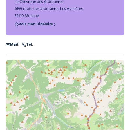
La Chevrerie des Ardoisières
1699 route des ardoisieres Les Avinières
74110 Morzine
Voir mon itinéraire
Mail
Tél.