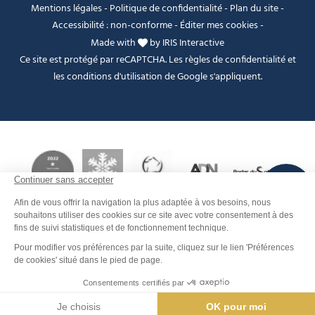
Mentions légales
-
Politique de confidentialité
-
Plan du site
-
Accessibilité : non-conforme
-
Éditer mes cookies
-
Made with
by
IRIS Interactive
Ce site est protégé par reCAPTCHA. Les
règles de confidentialité
et
les
conditions d'utilisation
de Google s'appliquent.
FANFOUÉ
Je peux t'aider ?
Contact
Men
Rechercher
Météo
Webcams
Info pistes
Carte interactive