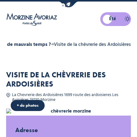
Afficher la barre de navigation du mo
Été
Morzine Avoriaz
 cas de mauvais temps ?
Visite de la chèvrerie des Ardoisières
VISITE DE LA CHÈVRERIE DES
ARDOISIÈRES
La Chevrerie des Ardoisières 1699 route des ardoisieres Les
n TISSEYRE
Avinières 74110 Morzine
+ de photos
chèvrerie morzine, © Office de tou
Adresse
Chèvrerie des Ardoisières, © Yvan TISSEYRE