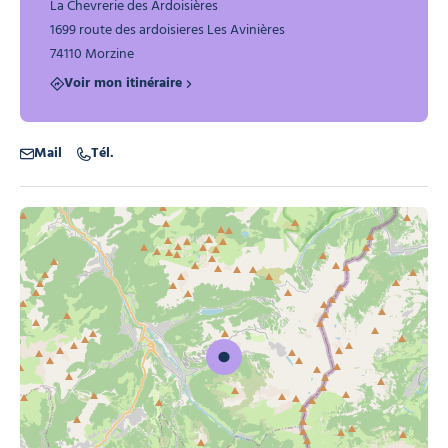
La Chevrerie des Ardoisières
1699 route des ardoisieres Les Avinières
74110 Morzine
Voir mon itinéraire
Mail
Tél.