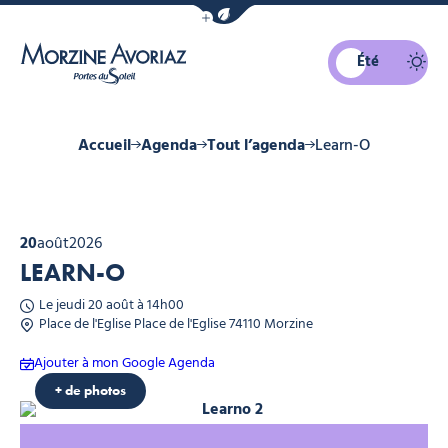
Afficher la barre de navigation du mo
Été
Morzine Avoriaz
Accueil
Agenda
Tout l’agenda
Learn-O
20
août
2026
LEARN-O
Le jeudi 20 août à 14h00
Place de l'Eglise Place de l'Eglise 74110 Morzine
Ajouter à mon Google Agenda
an'o
an'o
+ de photos
Learno 2, © Leran'o