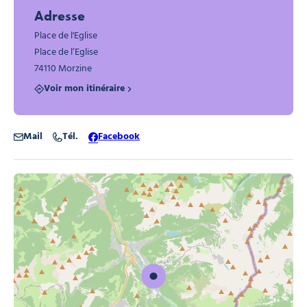
Learno 1, © Leran'o
Learno 3, © Leran'o
Adresse
Place de l'Eglise
Place de l’Eglise
74110 Morzine
Voir mon itinéraire
Mail
Tél.
Facebook