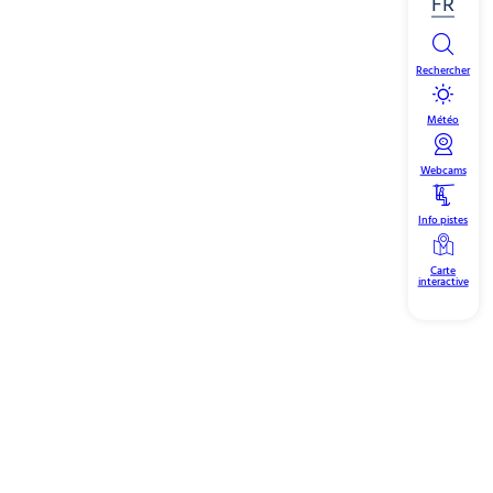
FR
Rechercher
Météo
Webcams
Info pistes
Carte
interactive