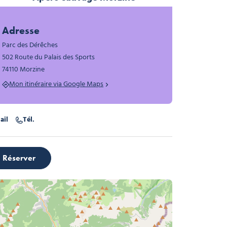
Apéro sauvage Morzine, © Office de tourisme
Adresse
Parc des Dérêches
502 Route du Palais des Sports
74110 Morzine
tes sauvages à croquer morzine, © office de tourisme
Mon itinéraire via Google Maps
ail
Tél.
Réserver