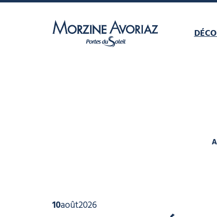
DÉCO
Morzine Avoriaz
A
10
août
2026