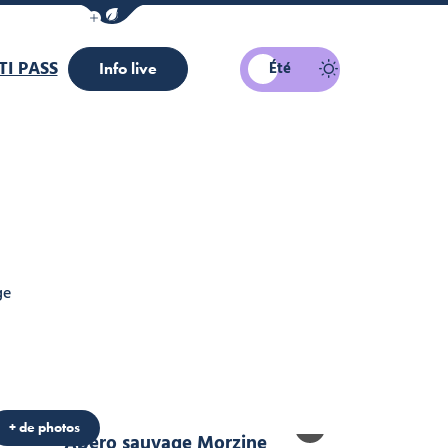
Afficher la barre de navigation du mode éco
I PASS
Été
Info live
ge
ourisme
Office de tourisme
+ de photos