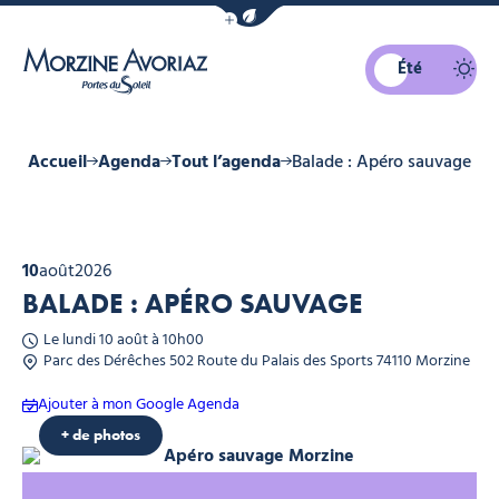
Afficher la barre de navigation du mo
Été
Morzine Avoriaz
Accueil
Agenda
Tout l’agenda
Balade : Apéro sauvage
10
août
2026
BALADE : APÉRO SAUVAGE
Le lundi 10 août à 10h00
Parc des Dérêches 502 Route du Palais des Sports 74110 Morzine
Ajouter à mon Google Agenda
ce de tourisme
+ de photos
Apéro sauvage Morzine, © Office d