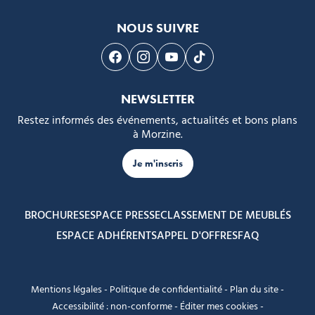
NOUS SUIVRE
Suivez-nous sur Facebook
Suivez-nous sur Instagram
Suivez-nous sur Youtube
Suivez-nous sur Tikto
NEWSLETTER
Restez informés des événements, actualités et bons plans
à Morzine.
Je m'inscris
BROCHURES
ESPACE PRESSE
CLASSEMENT DE MEUBLÉS
ESPACE ADHÉRENTS
APPEL D'OFFRES
FAQ
Mentions légales
-
Politique de confidentialité
-
Plan du site
-
Accessibilité : non-conforme
-
Éditer mes cookies
-