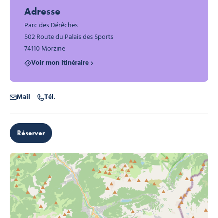
Adresse
Parc des Dérêches
502 Route du Palais des Sports
PLantes sauvages à croquer morzine, © office de tourisme
74110 Morzine
Voir mon itinéraire
Mail
Tél.
Réserver