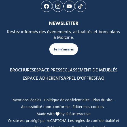
Suivez-nous sur Facebook
Suivez-nous sur Instagram
Suivez-nous sur Youtube
Suivez-nous sur Tikto
NEWSLETTER
Restez informés des événements, actualités et bons plans
à Morzine.
Je m'inscris
BROCHURES
ESPACE PRESSE
CLASSEMENT DE MEUBLÉS
ESPACE ADHÉRENTS
APPEL D'OFFRES
FAQ
Mentions légales
-
Politique de confidentialité
-
Plan du site
-
Accessibilité : non-conforme
-
Éditer mes cookies
-
Made with
by
IRIS Interactive
Ce site est protégé par reCAPTCHA. Les
règles de confidentialité
et