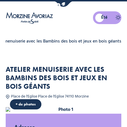
Afficher la barre de navigation du mo
Été
Morzine Avoriaz
er menuiserie avec les Bambins des bois et jeux en bois géants
ATELIER MENUISERIE AVEC LES
BAMBINS DES BOIS ET JEUX EN
BOIS GÉANTS
Place de l'Eglise Place de l'Eglise 74110 Morzine
ce de tourisme
+ de photos
Photo 1
Bambins Morzine, © Office de tourisme