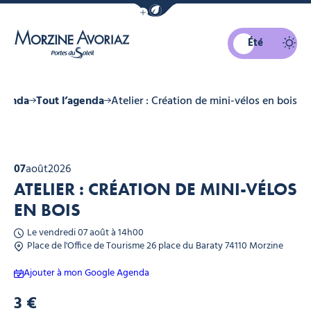
Afficher la barre de navigation du mo
Été
Morzine Avoriaz
genda
Tout l’agenda
Atelier : Création de mini-vélos en bois
07
août
2026
ATELIER : CRÉATION DE MINI-VÉLOS
EN BOIS
Le vendredi 07 août à 14h00
Place de l'Office de Tourisme 26 place du Baraty 74110 Morzine
Ajouter à mon Google Agenda
3 €