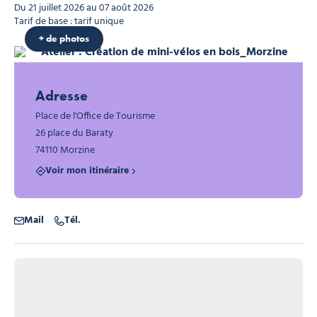
Du 21 juillet 2026 au 07 août 2026
Tarif de base : tarif unique
Graines d'éveil
Graines d'éveil
+ de photos
Atelier : Création de mini-vélos en
Adresse
Place de l'Office de Tourisme
26 place du Baraty
74110 Morzine
Voir mon itinéraire
Atelier : Création de mini-vélos en bois_Morzine, © Les Graines d'éveil
Atelier : Création de mini-vélos en bois_Morzine, © Les Graines d'éveil
Mail
Tél.