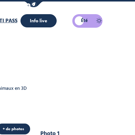
Afficher la barre de navigation du mode éco
I PASS
Été
Info live
Animaux en 3D
ourisme
+ de photos