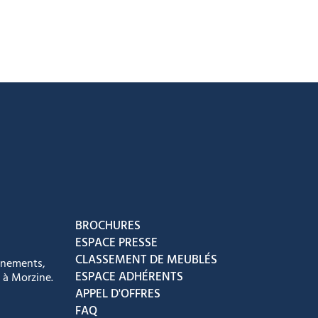
acebook
ur Instagram
ous sur Youtube
vez-nous sur Tiktok
BROCHURES
ESPACE PRESSE
CLASSEMENT DE MEUBLÉS
énements,
ESPACE ADHÉRENTS
 à Morzine.
APPEL D'OFFRES
FAQ