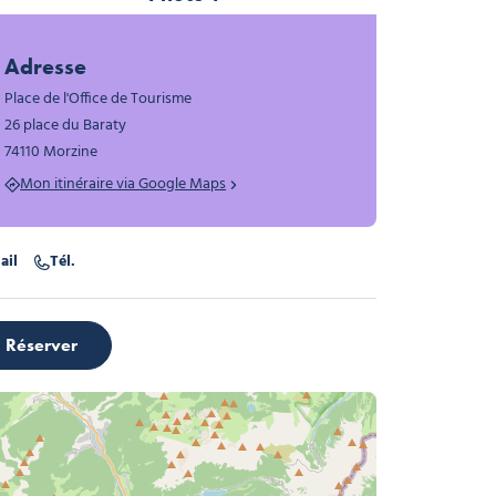
Photo 1
Adresse
Place de l'Office de Tourisme
26 place du Baraty
74110 Morzine
Mon itinéraire via Google Maps
ier créatif autour du bois : animaux_Morzine, © Office de tourisme
ail
Tél.
Réserver