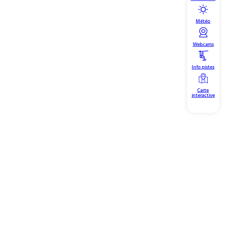
Météo
Webcams
Info pistes
Carte
interactive