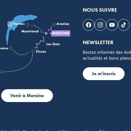
NOUS SUIVRE
Suivez-nous sur F
Suivez-nous s
Suivez-n
Sui
NEWSLETTER
Restez informés des év
actualités et bons plans
Je m'inscris
Venir à Morzine