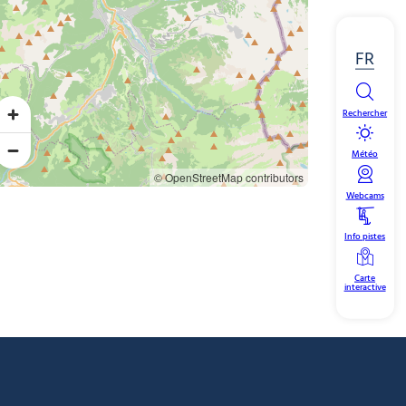
FR
Rechercher
Météo
© OpenStreetMap contributors
Webcams
Info pistes
Carte
interactive