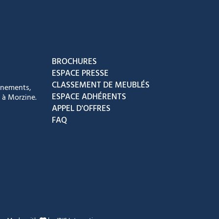
acebook
ur Instagram
ous sur Youtube
vez-nous sur Tiktok
BROCHURES
ESPACE PRESSE
CLASSEMENT DE MEUBLÉS
énements,
ESPACE ADHÉRENTS
 à Morzine.
APPEL D'OFFRES
FAQ