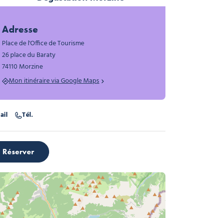
Dégustation Morzine, © Office de tourisme
age Morzine, © Office de tourisme
Morzine, © Office de tourisme
Adresse
Place de l'Office de Tourisme
26 place du Baraty
74110 Morzine
Mon itinéraire via Google Maps
ail
Tél.
Réserver