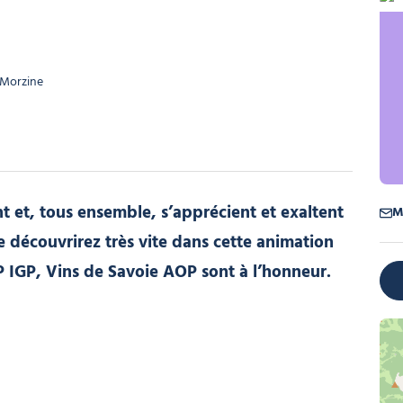
From
Vin 
 Morzine
tent et, tous ensemble, s’apprécient et exaltent
M
le découvrirez très vite dans cette animation
GP, Vins de Savoie AOP sont à l’honneur.