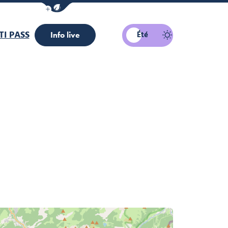
Afficher la barre de navigation du mode éco
I PASS
Été
Info live