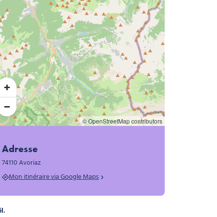
© OpenStreetMap contributors
Adresse
74110 Avoriaz
Mon itinéraire via Google Maps
l.