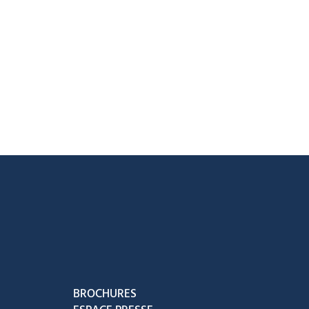
acebook
ur Instagram
ous sur Youtube
vez-nous sur Tiktok
BROCHURES