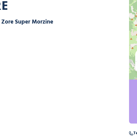
RE
Télésiège de Zore Super Morzine
Té