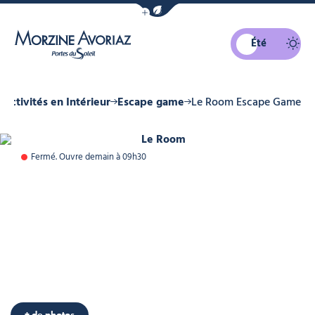
Afficher la barre de navigation du mo
Été
Morzine Avoriaz
Activités en Intérieur
Escape game
Le Room Escape Game
Le Room, © Le Room
Fermé. Ouvre demain à 09h30
+ de photos