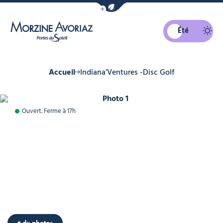
Afficher la barre de navigation du mo
Été
Morzine Avoriaz
Accueil
Indiana’Ventures -Disc Golf
Photo 1
Ouvert. Ferme à 17h
+ de photos