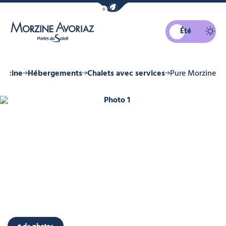
Afficher la barre de navigation du mo
Été
Morzine Avoriaz
orzine
Hébergements
Chalets avec services
Pure Morzine
Photo 1
Photo 6
Photo 7
Photo 8
Photo 9
Photo 10
+ de photos