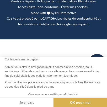
Mentions légales
-
Politique de confidentialité
-
Plan du site
-
Accessibilité : non-conforme
-
Éditer mes cookies
-
Made with
by
IRIS Interactive
Ce site est protégé par reCAPTCHA. Les
règles de confidentialité
et
les
conditions d'utilisation
de Google s'appliquent.
FANFOUÉ
Je peux t'aider ?
Dates et horaires
Contact
Men
Rechercher
Météo
Webcams
Info pistes
Carte interactive