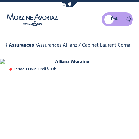
Afficher la barre de navigation du mo
Été
Morzine Avoriaz
s & Assurances
Assurances Allianz / Cabinet Laurent Cornali
Allianz Morzine, © OT Morzine
Fermé. Ouvre lundi à 09h