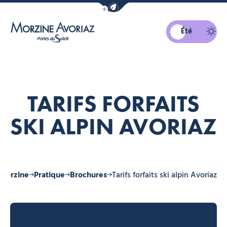
Afficher la barre de navigation du mo
Été
Morzine Avoriaz
TARIFS FORFAITS
SKI ALPIN AVORIAZ
 Morzine
Pratique
Brochures
Tarifs forfaits ski alpin Avoriaz