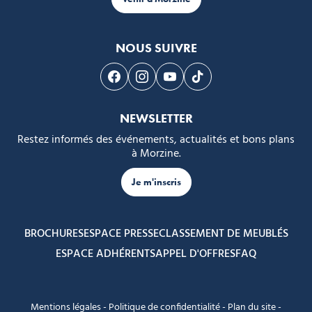
NOUS SUIVRE
Suivez-nous sur Facebook
Suivez-nous sur Instagram
Suivez-nous sur Youtube
Suivez-nous sur Tikto
NEWSLETTER
Restez informés des événements, actualités et bons plans
à Morzine.
Je m'inscris
BROCHURES
ESPACE PRESSE
CLASSEMENT DE MEUBLÉS
ESPACE ADHÉRENTS
APPEL D'OFFRES
FAQ
Mentions légales
-
Politique de confidentialité
-
Plan du site
-