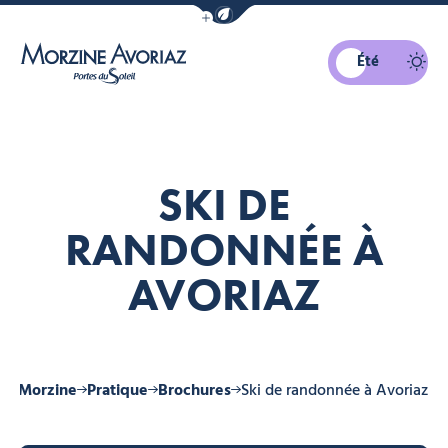
Afficher la barre de navigation du mo
Été
Morzine Avoriaz
SKI DE
RANDONNÉE À
AVORIAZ
r à Morzine
Pratique
Brochures
Ski de randonnée à Avoriaz