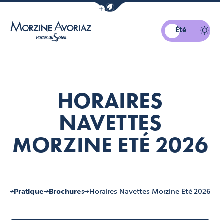
Afficher la barre de navigation du mo
Été
Morzine Avoriaz
HORAIRES
NAVETTES
MORZINE ETÉ 2026
ine
Pratique
Brochures
Horaires Navettes Morzine Eté 2026