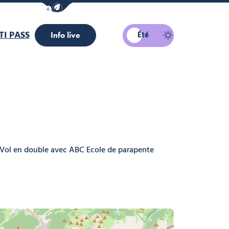
Afficher la barre de navigation du mode éco
I PASS
Été
Info live
Vol en double avec ABC Ecole de parapente