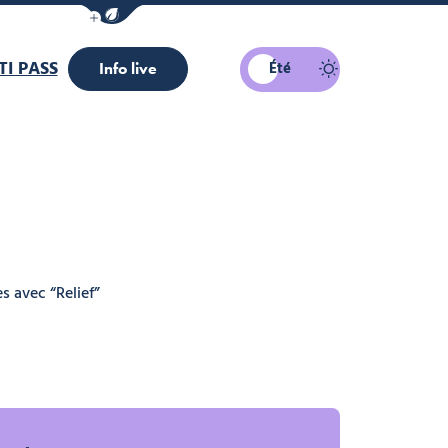
Afficher la barre de navigation du mode éco
I PASS
Été
Info live
s avec “Relief”