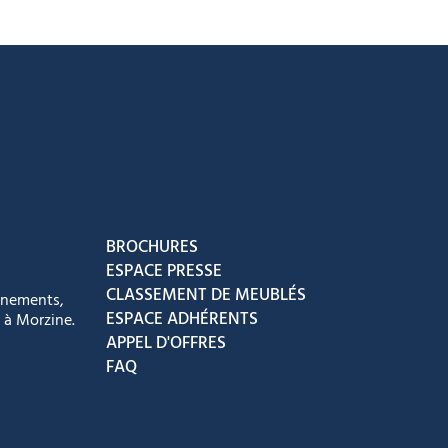
acebook
ur Instagram
ous sur Youtube
vez-nous sur Tiktok
BROCHURES
ESPACE PRESSE
CLASSEMENT DE MEUBLÉS
énements,
ESPACE ADHÉRENTS
 à Morzine.
APPEL D'OFFRES
FAQ