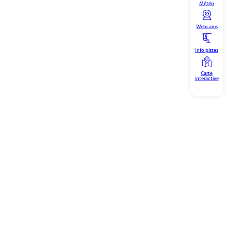
Météo
Webcams
Info pistes
Carte
interactive