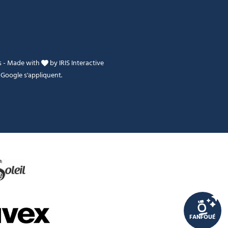
s
-
Made with
by
IRIS Interactive
Google s'appliquent.
Je peux t'aider ?
FANFOUÉ