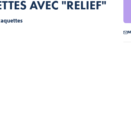
TTES AVEC "RELIEF"
Raquettes, © Relief
M