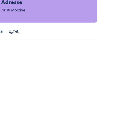
Adresse
74110 Morzine
ail
Tél.