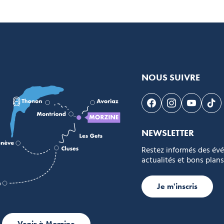
NOUS SUIVRE
Suivez-nous sur F
Suivez-nous s
Suivez-n
Sui
NEWSLETTER
Restez informés des év
actualités et bons plans
Je m'inscris
Venir à Morzine