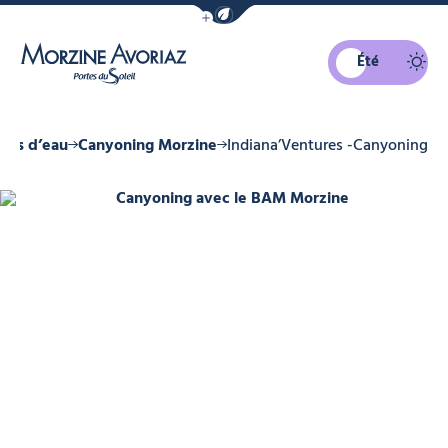
Afficher la barre de navigation du mo
Été
Morzine Avoriaz
ités d’eau
Canyoning Morzine
Indiana’Ventures -Canyoning
Canyoning avec le BAM Morzine