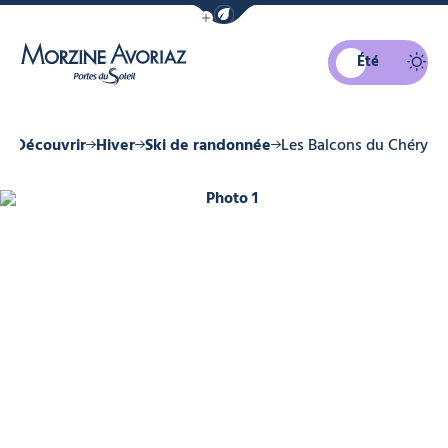
Afficher la barre de navigation du mo
Été
Morzine Avoriaz
l
Découvrir
Hiver
Ski de randonnée
Les Balcons du Chéry
Photo 1, © SOLEGETS