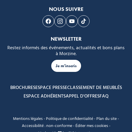
NOUS SUIVRE
Suivez-nous sur Facebook
Suivez-nous sur Instagram
Suivez-nous sur Youtube
Suivez-nous sur Tikto
NEWSLETTER
Restez informés des événements, actualités et bons plans
à Morzine.
Je m'inscris
BROCHURES
ESPACE PRESSE
CLASSEMENT DE MEUBLÉS
ESPACE ADHÉRENTS
APPEL D'OFFRES
FAQ
Mentions légales
-
Politique de confidentialité
-
Plan du site
-
Accessibilité : non-conforme
-
Éditer mes cookies
-