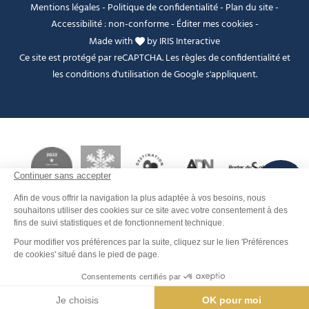
Mentions légales
-
Politique de confidentialité
-
Plan du site
-
Accessibilité : non-conforme
-
Éditer mes cookies
-
Made with
by
IRIS Interactive
Ce site est protégé par reCAPTCHA. Les
règles de confidentialité
et
les
conditions d'utilisation
de Google s'appliquent.
FANFOUÉ
Je peux t'aider ?
Men
Rechercher
Météo
Webcams
Info pistes
Carte interactive