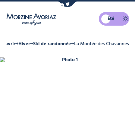
Afficher la barre de navigation du mo
Été
Morzine Avoriaz
couvrir
Hiver
Ski de randonnée
La Montée des Chavannes
Photo 1, © SOLEGETS