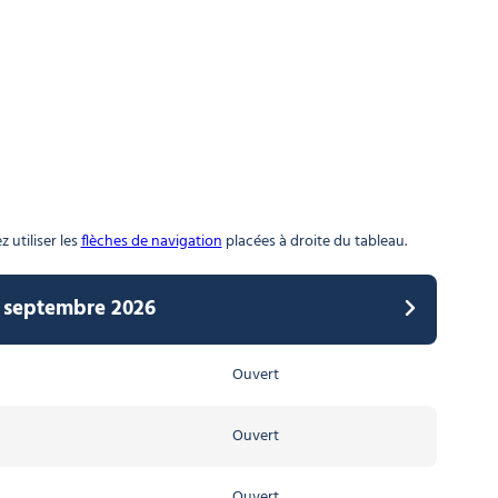
 utiliser les
flèches de navigation
placées à droite du tableau.
4 septembre 2026
2026 au 07 avril 2027
Ouvert
Ouvert
Ouvert
Ouvert
Ouvert
Ouvert