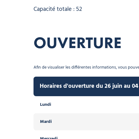
Capacité totale : 52
OUVERTURE
Afin de visualiser les différentes informations, vous pouvez
Horaires d'ouverture du 26 juin au 0
Horaires d'ouverture du 18 décembre 
Lundi
Lundi
Mardi
Mardi
Mercredi
Mercredi