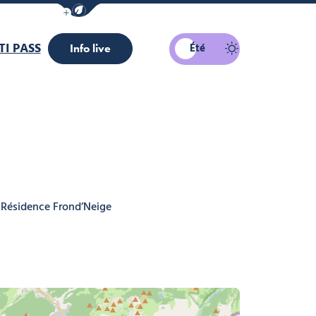
Afficher la barre de navigation du mode éco
I PASS
Été
Info live
Résidence Frond’Neige