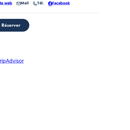
ite web
Mail
Tél.
Facebook
at
Réserver
d'Neige
rond'Neige