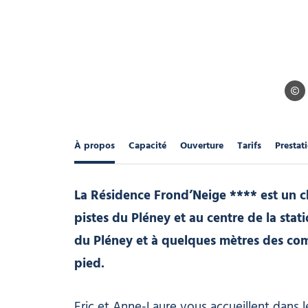
Frond
À propos
Capacité
Ouverture
Tarifs
Prestat
La Résidence Frond’Neige **** est un c
pistes du Pléney et au centre de la stat
du Pléney et à quelques mètres des comm
pied.
Eric et Anne-Laure vous accueillent dans 