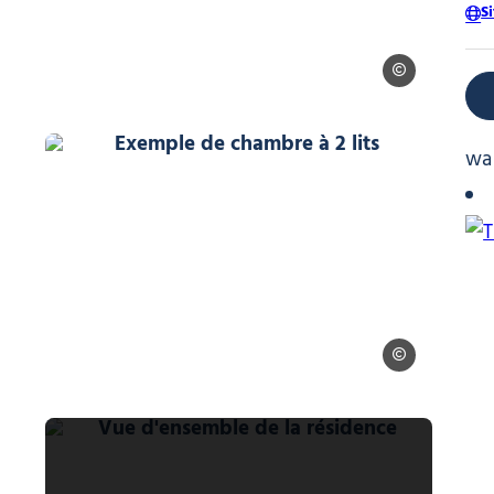
S
Anne-Laure Muff
nd'Neige
Exemple de chambre à 2 lits, © Fron
wa
'Neige
Frond'Neige
 Frond'Neige
Vue d'ensemble de la résidence, © F