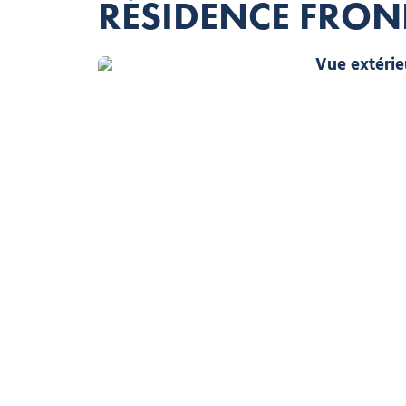
RÉSIDENCE FRON
Frond'Neige
Vue d'ensemble de la résidence en été, © Frond'Neige