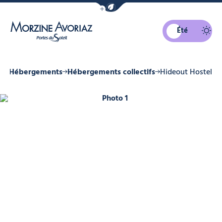
Afficher la barre de navigation du mo
Été
Morzine Avoriaz
ne
Hébergements
Hébergements collectifs
Hideout Hostel
Photo 1, © Hideout Hostel