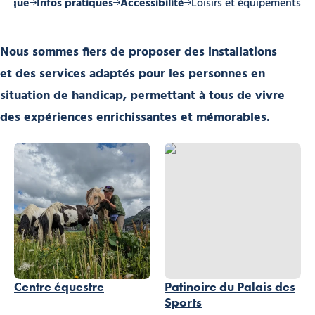
atique
Infos pratiques
Accessibilité
Loisirs et équipements
Nous sommes fiers de proposer des installations
et des services adaptés pour les personnes en
situation de handicap, permettant à tous de vivre
des expériences enrichissantes et mémorables.
Patinoire du Palais des Sports, © Ol
Centre équestre
Patinoire du Palais des
Sports