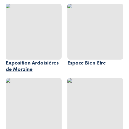
Exposition Ardoisières de Morzine, © SIAC – Photographe A. BERGER
Espace Bien-Etre, © OT Morzine
Exposition Ardoisières
Espace Bien-Etre
de Morzine
Espace Aquatique, © Espace Aquatique de Morzine
Parcours Santé, © Lbm.Vision