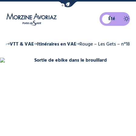
Afficher la barre de navigation du mo
Été
Morzine Avoriaz
été
VTT & VAE
Itinéraires en VAE
Rouge – Les Gets – n°18
Sortie de ebike dans le brouillard,