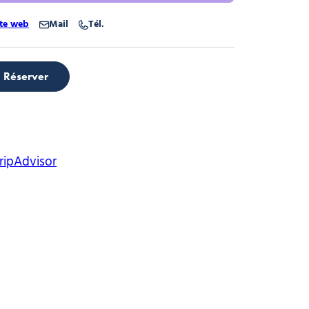
ite web
Mail
Tél.
Villages clubs du Soleil
Réserver