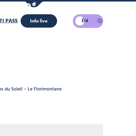
Afficher la barre de navigation du mode éco
I PASS
Été
Info live
bs du Soleil – Le Florimontane