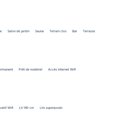
le
Salon de jardin
Sauna
Terrain clos
Bar
Terrasse
ermanent
Prêt de matériel
Accès Internet Wifi
vatif Wifi
Lit 140 cm
Lits superposés