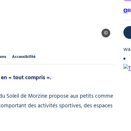
S
Florimontane Les 
wa
ions
Accessibilité
 en « tout compris ».
lub du Soleil de Morzine propose aux petits comme
comportant des activités sportives, des espaces