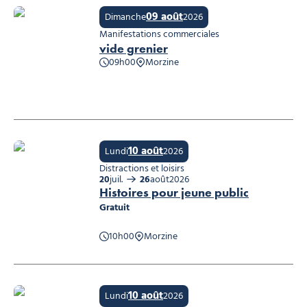
09 août
Dimanche
2026
Manifestations commerciales
vide grenier
09h00
Morzine
vide grenier, © office de tourisme
10 août
Lundi
2026
Distractions et loisirs
20
juil.
26
août
2026
Histoires pour jeune public
Gratuit
10h00
Morzine
Histoires pour jeune public
10 août
Lundi
2026