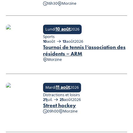
16h30
Morzine
Concert : BLACKSTAGE, © Blackstage
10 août
Lundi
2026
Sports
10
août
13
août
2026
Tournoi de tennis l’association des
résidents – ARM
Morzine
Tournoi de tennis l’association des résidents – ARM
11 août
Mardi
2026
Distractions et loisirs
21
juil.
25
août
2026
Street hockey
09h00
Morzine
Street hockey