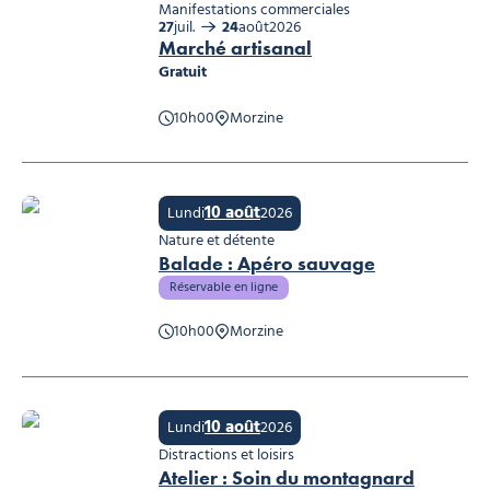
Manifestations commerciales
27
juil.
24
août
2026
Marché artisanal
Gratuit
10h00
Morzine
Marché artisanal, © Office de tourisme
10 août
Lundi
2026
Nature et détente
Balade : Apéro sauvage
Réservable en ligne
10h00
Morzine
Balade : Apéro sauvage, © Office de tourisme
10 août
Lundi
2026
Distractions et loisirs
Atelier : Soin du montagnard