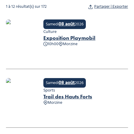
1 à 12 résultat(s) sur 172
Partager | Exporter
08 août
Samedi
2026
Culture
Exposition Playmobil
10h00
Morzine
Exposition Playmobil
08 août
Samedi
2026
Sports
Trail des Hauts Forts
Morzine
Trail des Hauts Forts, © Cyrille Quintard