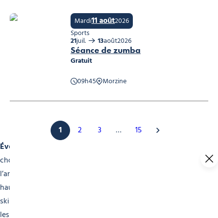
11 août
Mardi
2026
Sports
21
juil.
13
août
2026
Séance de zumba
Gratuit
09h45
Morzine
Séance de zumba, © Office de tourisme
1
2
3
…
15
Événements Sportifs
Morzine est une destination de
choix pour les passionnés de sport. Tout au long de
l’année, notre agenda regorge d’événements sportifs de
haut niveau. En hiver, ne manquez pas les compétitions de
ski et de snowboard. Le célèbre Rallye du Mont-Blanc pour
les amateurs de sport automobile. L’été, laissez-vous