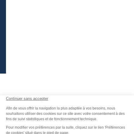
ESPACE ADHÉRENTS
APPEL D'OFFRES
FAQ
Mentions légales
-
Politique de confidentialité
-
Plan du site
-
Accessibilité : non-conforme
-
Éditer mes cookies
-
Made with
by
IRIS Interactive
Ce site est protégé par reCAPTCHA. Les
règles de confidentialité
et
les
conditions d'utilisation
de Google s'appliquent.
FANFOUÉ
Je peux t'aider ?