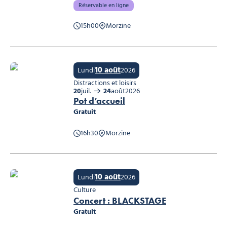
Réservable en ligne
15h00
Morzine
Atelier : Soin du montagnard
10 août
Lundi
2026
Distractions et loisirs
20
juil.
24
août
2026
Pot d’accueil
Gratuit
16h30
Morzine
Pot d’accueil, © Ot morzine
10 août
Lundi
2026
Culture
Concert : BLACKSTAGE
Gratuit