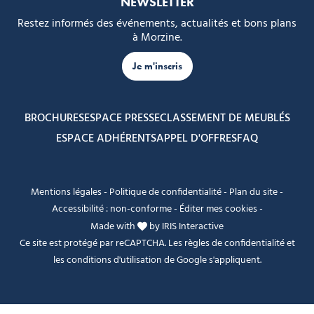
NEWSLETTER
Restez informés des événements, actualités et bons plans
à Morzine.
Je m'inscris
BROCHURES
ESPACE PRESSE
CLASSEMENT DE MEUBLÉS
ESPACE ADHÉRENTS
APPEL D'OFFRES
FAQ
Mentions légales
-
Politique de confidentialité
-
Plan du site
-
Accessibilité : non-conforme
-
Éditer mes cookies
-
Made with
by
IRIS Interactive
Ce site est protégé par reCAPTCHA. Les
règles de confidentialité
et
les
conditions d'utilisation
de Google s'appliquent.