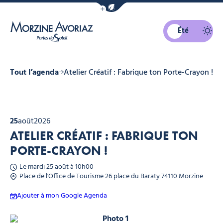
Afficher la barre de navigation du mo
Été
Morzine Avoriaz
da
Tout l’agenda
Atelier Créatif : Fabrique ton Porte-Crayon !
25
août
2026
ATELIER CRÉATIF : FABRIQUE TON
PORTE-CRAYON !
Le mardi 25 août à 10h00
Place de l'Office de Tourisme 26 place du Baraty 74110 Morzine
Ajouter à mon Google Agenda