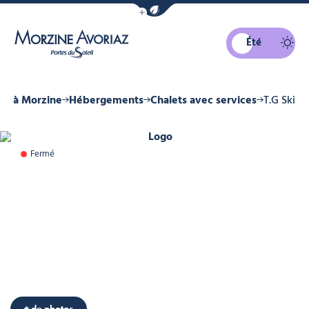
Afficher la barre de navigation du mo
Été
Morzine Avoriaz
er à Morzine
Hébergements
Chalets avec services
T.G Ski
Logo, © T.G Ski
Fermé
Salon, © T.G Ski
Extérieur chalet, © T.G Ski
+ de photos