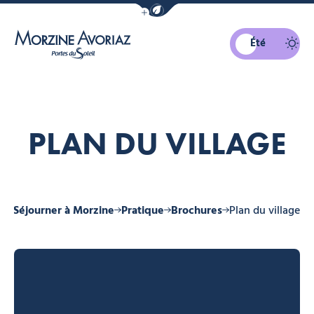
Afficher la barre de navigation du mo
Été
Morzine Avoriaz
PLAN DU VILLAGE
il
Séjourner à Morzine
Pratique
Brochures
Plan du village