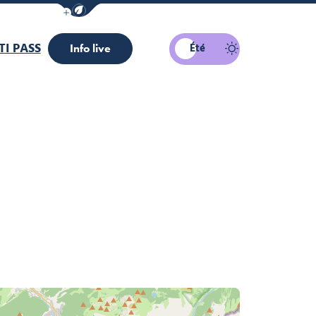
Afficher la barre de navigation du mode éco
I PASS
Été
Info live