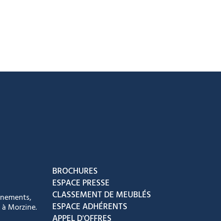
acebook
ur Instagram
ous sur Youtube
vez-nous sur Tiktok
BROCHURES
ESPACE PRESSE
CLASSEMENT DE MEUBLÉS
énements,
ESPACE ADHÉRENTS
 à Morzine.
APPEL D'OFFRES