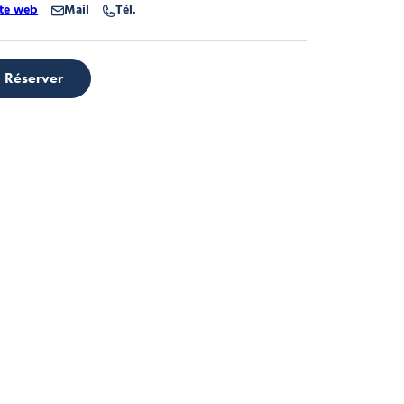
ite web
Mail
Tél.
Réserver
F Morzine
zine
F Morzine