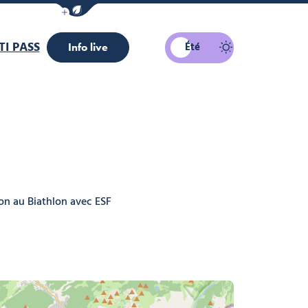
Afficher la barre de navigation du mode éco
I PASS
Été
Info live
ion au Biathlon avec ESF