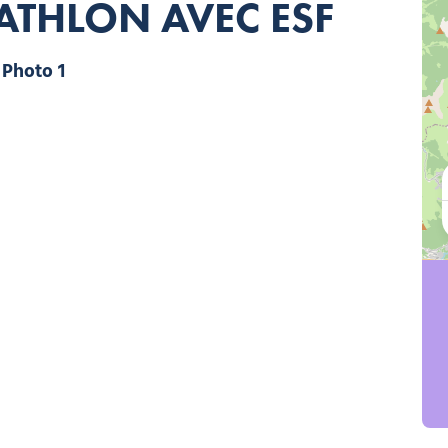
IATHLON AVEC ESF
Photo 1, © esf morzine