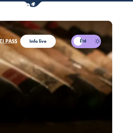
Afficher la barre de navigation du mode éco
I PASS
Été
Info live