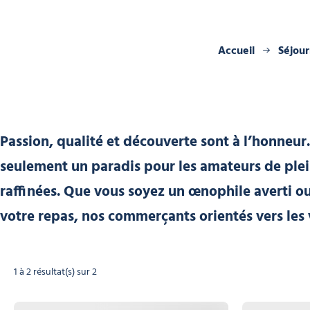
Accueil
Séjour
Passion, qualité et découverte sont à l’honneu
seulement un paradis pour les amateurs de plein
raffinées. Que vous soyez un œnophile averti o
votre repas, nos commerçants orientés vers les 
1 à 2 résultat(s) sur 2
France Boissons, © France Boissons_Morzine
WineNot?, © Wi