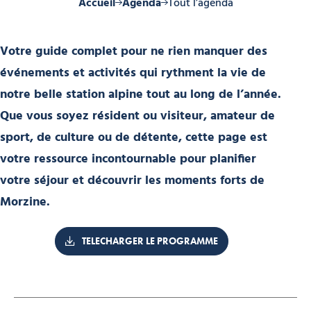
Accueil
Agenda
Tout l’agenda
Votre guide complet pour ne rien manquer des
événements et activités qui rythment la vie de
notre belle station alpine tout au long de l’année.
Que vous soyez résident ou visiteur, amateur de
sport, de culture ou de détente, cette page est
votre ressource incontournable pour planifier
votre séjour et découvrir les moments forts de
Morzine.
TELECHARGER LE PROGRAMME