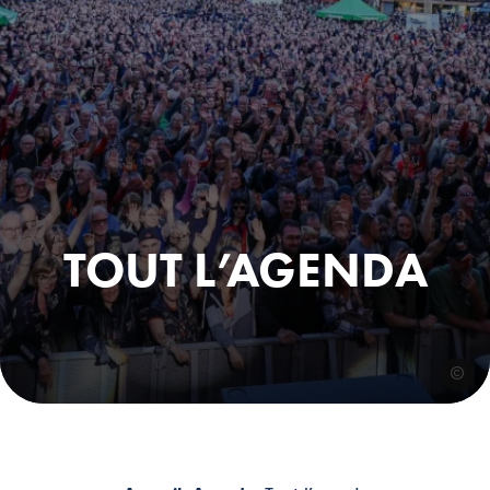
TOUT L’AGENDA
©morzin