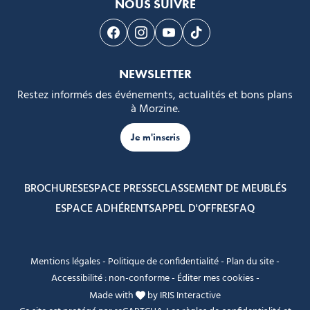
NOUS SUIVRE
Suivez-nous sur Facebook
Suivez-nous sur Instagram
Suivez-nous sur Youtube
Suivez-nous sur Tikto
NEWSLETTER
Restez informés des événements, actualités et bons plans
à Morzine.
Je m'inscris
BROCHURES
ESPACE PRESSE
CLASSEMENT DE MEUBLÉS
ESPACE ADHÉRENTS
APPEL D'OFFRES
FAQ
Mentions légales
-
Politique de confidentialité
-
Plan du site
-
Accessibilité : non-conforme
-
Éditer mes cookies
-
Made with
by
IRIS Interactive