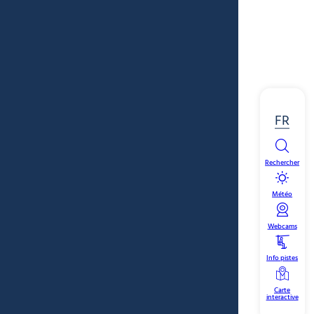
FR
Rechercher
Météo
Webcams
Info pistes
Carte
interactive