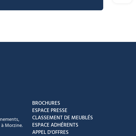
acebook
ur Instagram
ous sur Youtube
vez-nous sur Tiktok
BROCHURES
ESPACE PRESSE
CLASSEMENT DE MEUBLÉS
énements,
ESPACE ADHÉRENTS
 à Morzine.
APPEL D'OFFRES