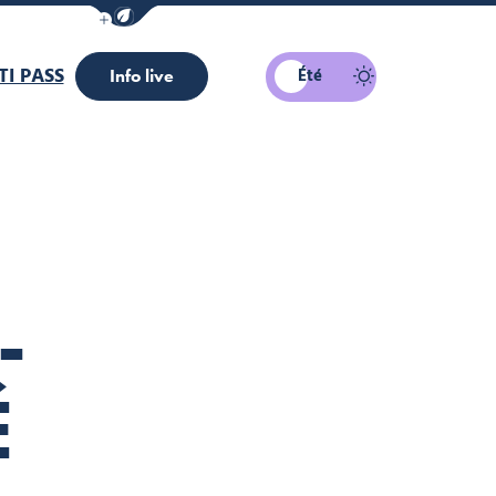
Afficher la barre de navigation du mode éco
I PASS
Été
Info live
-
É